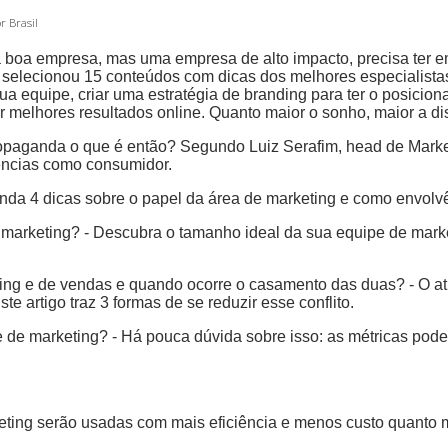
r Brasil
boa empresa, mas uma empresa de alto impacto, precisa ter em
or selecionou 15 conteúdos com dicas dos melhores especialista
 sua equipe, criar uma estratégia de branding para ter o posic
r melhores resultados online. Quanto maior o sonho, maior a di
ropaganda o que é então? Segundo Luiz Serafim, head de Marke
iências como consumidor.
enda 4 dicas sobre o papel da área de marketing e como envolvê
arketing? - Descubra o tamanho ideal da sua equipe de marke
ting e de vendas e quando ocorre o casamento das duas? - O at
 artigo traz 3 formas de se reduzir esse conflito.
pe de marketing? - Há pouca dúvida sobre isso: as métricas pod
eting serão usadas com mais eficiência e menos custo quanto m